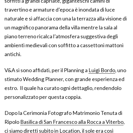
soffitti a grandi capriate, giganteschi camini di
travertino e armature d’epoca è inondata di luce
naturale e si affaccia con una la terrazza alla visione di
un magnifico panorama della villa mentre la sala al
piano terreno ricalca l’atmosfera suggestiva degli
ambienti medievali con soffitto a cassettoni mattoni
antichi.
V&A si sono affidati, per il Planning a
Luigi Bordo
, uno
stimato Wedding Planner, con grande esperienza ed
estro. Il quale ha curato ogni dettaglio, rendendolo
personalizzato per questa coppia.
Dopo la Cerimonia Fotografo Matrimonio Tenuta di
Ripolo
Basilica di San Francesco alla Rocca a Viterbo
,
ci siamo diretti subito in Location, il sole era così