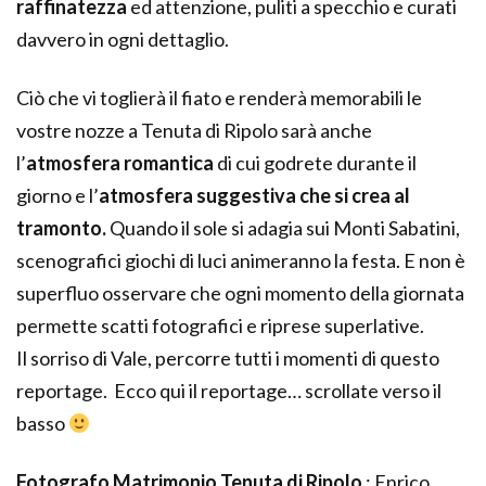
raffinatezza
ed attenzione, puliti a specchio e curati
davvero in ogni dettaglio.
Ciò che vi toglierà il fiato e renderà memorabili le
vostre nozze a Tenuta di Ripolo sarà anche
l’
atmosfera romantica
di cui godrete durante il
giorno e l’
atmosfera suggestiva che si crea al
tramonto
.
Quando il sole si adagia sui Monti Sabatini,
scenografici giochi di luci animeranno la festa. E non è
superfluo osservare che ogni momento della giornata
permette scatti fotografici e riprese superlative.
Il sorriso di Vale, percorre tutti i momenti di questo
reportage. Ecco qui il reportage… scrollate verso il
basso
Fotografo Matrimonio Tenuta di Ripolo
:
Enrico