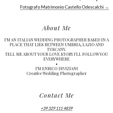
Fotografo Matrimonio Castello Odescalchi →
About Me
I'M AN ITALIAN WEDDING PHOTOGRAPHER BASED IN A
PLACE THAT LIES BETWEEN UMBRIA, LAZIO AND
TUSCANY.
TELL ME ABOUT YOUR LOVE STORY I'LL FOLLOW YOU
EVERYWHERE
•
I'M ENRICO DIVIZIANI
Creative Wedding Photographer
Contact Me
+39 329 111 4839