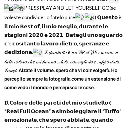
PRESS PLAY AND LET YOURSELF GO(se
voleste condividerlo fatelo pure
) 𝗤𝘂𝗲𝘀𝘁𝗼 è
𝗶𝗹 𝗺𝗶𝗼 𝗕𝗲𝘀𝘁 𝗼𝗳, 𝗶𝗹 𝗺𝗶𝗼 𝗺𝗲𝗴𝗹𝗶𝗼, 𝗱𝘂𝗿𝗮𝗻𝘁𝗲 𝗹𝗲
𝘀𝘁𝗮𝗴𝗶𝗼𝗻𝗶 𝟮𝟬𝟮𝟬 𝗲 𝟮𝟬𝟮𝟭. 𝗗𝗮𝘁𝗲𝗴𝗹𝗶 𝘂𝗻𝗼 𝘀𝗴𝘂𝗮𝗿𝗱𝗼
𝗰’è 𝗰𝗼𝘀ì 𝘁𝗮𝗻𝘁𝗼 𝗹𝗮𝘃𝗼𝗿𝗼 𝗱𝗶𝗲𝘁𝗿𝗼, 𝘀𝗽𝗲𝗿𝗮𝗻𝘇𝗲 𝗲
𝗱𝗲𝗱𝗶𝘇𝗶𝗼𝗻𝗲.
𝒮𝑜𝓅𝓇𝒶𝓉𝓊𝓉𝓉𝑜 è 𝓊𝓃 𝒢𝑅𝒜𝒵𝐼𝐸 𝑒𝓃𝑜𝓇𝓂𝑒 𝒶
𝓉𝓊𝓉𝓉𝒾 𝒸𝑜𝓁𝑜𝓇𝑜 𝒸𝒽𝑒 𝓂𝒾 𝒽𝒶𝓃𝓃𝑜 𝓈𝒸𝓁𝑒𝓉𝑜, 𝒸𝑜𝓃𝓈𝒾𝑔𝓁𝒾𝒶𝓉𝑜 𝑒 𝓈𝓊𝓅𝓅𝑜𝓇𝓉𝒶𝓉𝑜.
𝒢𝓇𝒶𝓏𝒾𝑒𝗔𝗹𝘇𝗮𝘁𝗲 𝗶𝗹 𝘃𝗼𝗹𝘂𝗺𝗲, 𝘀𝗽𝗲𝗿𝗼 𝗰𝗵𝗲 𝘃𝗶 𝗰𝗼𝗶𝗻𝘃𝗼𝗹𝗴𝗲𝗿à. 𝗛𝗼
𝗽𝗲𝗿𝗰𝗲𝗽𝗶𝘁𝗼 𝘀𝗲𝗺𝗽𝗿𝗲 𝗹𝗮 𝗳𝗼𝘁𝗼𝗴𝗿𝗮𝗳𝗶𝗮 𝗰𝗼𝗺𝗲 𝘂𝗻 𝗲𝘀𝘁𝗲𝗻𝘀𝗶𝗼𝗻𝗲 𝗱𝗶
𝗰𝗼𝗺𝗲 𝘃𝗲𝗱𝗼 𝗶𝗹 𝗺𝗼𝗻𝗱𝗼 𝗲 𝗽𝗲𝗿𝗰𝗲𝗽𝗶𝘀𝗰𝗼 𝗹𝗲 𝗰𝗼𝘀𝗲.
𝗜𝗹 𝗖𝗼𝗹𝗼𝗿𝗲 𝗱𝗲𝗹𝗹𝗲 𝗽𝗮𝗿𝗲𝘁𝗶 𝗱𝗲𝗹 𝗺𝗶𝗼 𝘀𝘁𝘂𝗱𝗶𝗲𝗹𝗹𝗼 è
“𝗥𝗲𝗮𝗹 F𝘂𝗹𝗹 𝗢𝗰𝗲𝗮𝗻” 𝗮 𝘀𝗶𝗺𝗯𝗼𝗹𝗲𝗴𝗴𝗶𝗮𝗿𝗲 𝗶𝗹 “𝗧𝘂𝗳𝗳𝗼”
𝗲𝗺𝗼𝘇𝗶𝗼𝗻𝗮𝗹𝗲, 𝗰𝗵𝗲 𝘀𝗽𝗲𝗿𝗼 𝗮𝗯𝗯𝗶𝗮𝘁𝗲, 𝗾𝘂𝗮𝗻𝗱𝗼