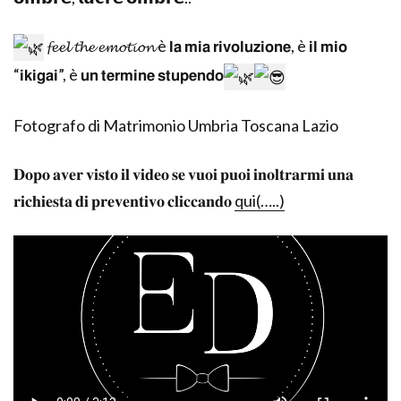
𝓯𝓮𝓮𝓵 𝓽𝓱𝓮 𝓮𝓶𝓸𝓽𝓲𝓸𝓷 è 𝗹𝗮 𝗺𝗶𝗮 𝗿𝗶𝘃𝗼𝗹𝘂𝘇𝗶𝗼𝗻𝗲, è 𝗶𝗹 𝗺𝗶𝗼
“𝗶𝗸𝗶𝗴𝗮𝗶”, è 𝘂𝗻 𝘁𝗲𝗿𝗺𝗶𝗻𝗲 𝘀𝘁𝘂𝗽𝗲𝗻𝗱𝗼
Fotografo di Matrimonio Umbria Toscana Lazio
𝐃𝐨𝐩𝐨 𝐚𝐯𝐞𝐫 𝐯𝐢𝐬𝐭𝐨 𝐢𝐥 𝐯𝐢𝐝𝐞𝐨 𝐬𝐞 𝐯𝐮𝐨𝐢 𝐩𝐮𝐨𝐢 𝐢𝐧𝐨𝐥𝐭𝐫𝐚𝐫𝐦𝐢 𝐮𝐧𝐚
𝐫𝐢𝐜𝐡𝐢𝐞𝐬𝐭𝐚 𝐝𝐢 𝐩𝐫𝐞𝐯𝐞𝐧𝐭𝐢𝐯𝐨 𝐜𝐥𝐢𝐜𝐜𝐚𝐧𝐝𝐨
qui(…..)