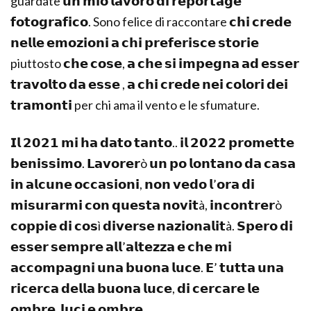
guardate 𝘂𝗻 𝗺𝗶𝗼 𝗹𝗮𝘃𝗼𝗿𝗼 𝗱𝗶 𝗿𝗲𝗽𝗼𝗿𝘁𝗮𝗴𝗲
𝗳𝗼𝘁𝗼𝗴𝗿𝗮𝗳𝗶𝗰𝗼. Sono felice di raccontare 𝗰𝗵𝗶 𝗰𝗿𝗲𝗱𝗲
𝗻𝗲𝗹𝗹𝗲 𝗲𝗺𝗼𝘇𝗶𝗼𝗻𝗶 𝗮 𝗰𝗵𝗶 𝗽𝗿𝗲𝗳𝗲𝗿𝗶𝘀𝗰𝗲 𝘀𝘁𝗼𝗿𝗶𝗲
piuttosto 𝗰𝗵𝗲 𝗰𝗼𝘀𝗲, 𝗮 𝗰𝗵𝗲 𝘀𝗶 𝗶𝗺𝗽𝗲𝗴𝗻𝗮 𝗮𝗱 𝗲𝘀𝘀𝗲𝗿
𝘁𝗿𝗮𝘃𝗼𝗹𝘁𝗼 𝗱𝗮 𝗲𝘀𝘀𝗲 , 𝗮 𝗰𝗵𝗶 𝗰𝗿𝗲𝗱𝗲 𝗻𝗲𝗶 𝗰𝗼𝗹𝗼𝗿𝗶 𝗱𝗲𝗶
𝘁𝗿𝗮𝗺𝗼𝗻𝘁𝗶 per chi ama il vento e le sfumature.
𝗜𝗹 𝟮𝟬𝟮𝟭 𝗺𝗶 𝗵𝗮 𝗱𝗮𝘁𝗼 𝘁𝗮𝗻𝘁𝗼.. 𝗶𝗹 𝟮𝟬𝟮𝟮 𝗽𝗿𝗼𝗺𝗲𝘁𝘁𝗲
𝗯𝗲𝗻𝗶𝘀𝘀𝗶𝗺𝗼. 𝗟𝗮𝘃𝗼𝗿𝗲𝗿ò 𝘂𝗻 𝗽𝗼 𝗹𝗼𝗻𝘁𝗮𝗻𝗼 𝗱𝗮 𝗰𝗮𝘀𝗮
𝗶𝗻 𝗮𝗹𝗰𝘂𝗻𝗲 𝗼𝗰𝗰𝗮𝘀𝗶𝗼𝗻𝗶, 𝗻𝗼𝗻 𝘃𝗲𝗱𝗼 𝗹’𝗼𝗿𝗮 𝗱𝗶
𝗺𝗶𝘀𝘂𝗿𝗮𝗿𝗺𝗶 𝗰𝗼𝗻 𝗾𝘂𝗲𝘀𝘁𝗮 𝗻𝗼𝘃𝗶𝘁à, 𝗶𝗻𝗰𝗼𝗻𝘁𝗿𝗲𝗿ò
𝗰𝗼𝗽𝗽𝗶𝗲 𝗱𝗶 𝗰𝗼𝘀ì 𝗱𝗶𝘃𝗲𝗿𝘀𝗲 𝗻𝗮𝘇𝗶𝗼𝗻𝗮𝗹𝗶𝘁à. 𝗦𝗽𝗲𝗿𝗼 𝗱𝗶
𝗲𝘀𝘀𝗲𝗿 𝘀𝗲𝗺𝗽𝗿𝗲 𝗮𝗹𝗹’𝗮𝗹𝘁𝗲𝘇𝘇𝗮 𝗲 𝗰𝗵𝗲 𝗺𝗶
𝗮𝗰𝗰𝗼𝗺𝗽𝗮𝗴𝗻𝗶 𝘂𝗻𝗮 𝗯𝘂𝗼𝗻𝗮 𝗹𝘂𝗰𝗲. 𝗘’ 𝘁𝘂𝘁𝘁𝗮 𝘂𝗻𝗮
𝗿𝗶𝗰𝗲𝗿𝗰𝗮 𝗱𝗲𝗹𝗹𝗮 𝗯𝘂𝗼𝗻𝗮 𝗹𝘂𝗰𝗲, 𝗱𝗶 𝗰𝗲𝗿𝗰𝗮𝗿𝗲 𝗹𝗲
𝗼𝗺𝗯𝗿𝗲, 𝗹𝘂𝗰𝗶 𝗲 𝗼𝗺𝗯𝗿𝗲..